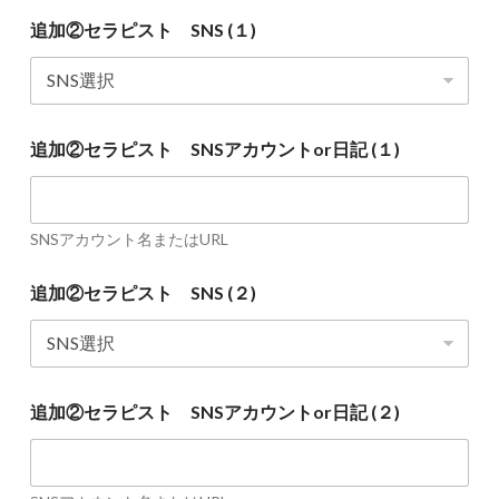
ス
追加②セラピスト SNS (１)
ト
S
N
S
ア
追加②セラピスト SNSアカウントor日記 (１)
カ
ウ
ン
ト
SNSアカウント名またはURL
o
r
追加②セラピスト SNS (２)
日
記
(
３
)
追
追加②セラピスト SNSアカウントor日記 (２)
加
①
セ
ラ