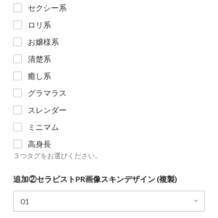
セクシー系
ロリ系
お嬢様系
清楚系
癒し系
グラマラス
スレンダー
ミニマム
高身長
３つタグをお選びください。
追
追加②セラピストPR画像スキンデザイン (複製)
加
②
セ
ラ
ピ