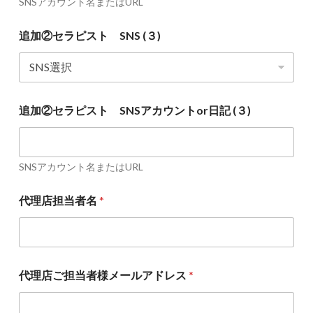
SNSアカウント名またはURL
ピ
ス
ト
追加②セラピスト SNS (３)
S
N
S
ア
追加②セラピスト SNSアカウントor日記 (３)
カ
ウ
ン
ト
o
SNSアカウント名またはURL
r
日
代理店担当者名
*
記
代理店ご担当者様メールアドレス
*