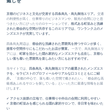
癒しを
京都のビジネスと文化が交差する四条烏丸・烏丸御池エリア。
交通
の利便性が高く、仕事帰りのビジネスマンや、観光の合間にひと息
つきたい方にぴったりのロケーションです。
格式ある町並みと洗練
された都会的な空間が共存するこのエリアでは、ワンランク上のメ
ンズエステが充実しています。
四条烏丸周辺は、
都会的な洗練された雰囲気を持つサロンが多く、
接客や空間作りにもこだわったお店が豊富。
一方で、烏丸御池エリ
アには、
町家を活かした隠れ家的なメンズエステも点在し、京都ら
しい落ち着いた雰囲気を楽しみたい方にもおすすめです。
当サイトでは、
四条烏丸・烏丸御池エリアの厳選されたメンズエス
テを、セラピストのプロフィールやリアルな口コミとともにご紹
介。
「京都の中心で、落ち着いた空間で癒されたい」「都会的な高
級感あふれるサロンを探している」といった方に最適な情報をお届
けします。
✔
アクセス抜群の立地で、仕事帰りや外出の合間に利用しやすい
✔
京都の町並みを感じられる隠れ家的サロンで、非日常を味わいた
い