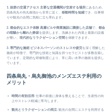
1. 抜群の交通アクセス
主要な交通機関が交差する場所
にあるため、
四条烏丸や烏丸御池から非常に近く、
移動時間を短縮
でき、仕事帰
りや観光の合間に気軽に立ち寄れます。
2. 都会的なエステ体験
高層ビルや商業施設に隣接した店舗
で、
都会
の喧騒から離れた静寂
を提供します。洗練された内装と最新の設備
が整い、
現代的なリラクゼーション空間
を体験できます。
3. 専門的な施術
ビジネスパーソンのストレスや疲労
を深く理解した
施術が特徴で、専門的な技術と知識を持つセラピストが多数在籍し
ています。定期的な研修制度により、常に高い水準の施術を提供し
ています。
四条烏丸・烏丸御池のメンズエステ利用の
メリット
時間の有効活用
: 仕事の前後に身体を整えることで、生産性の向
上やストレス軽減に寄与します。
観光とリラクゼーションの両立
: 観光の合間にエステを利用する