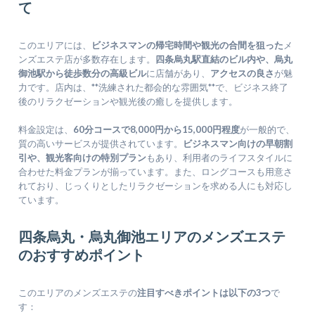
て
このエリアには、
ビジネスマンの帰宅時間や観光の合間を狙った
メ
ンズエステ店が多数存在します。
四条烏丸駅直結のビル内や、烏丸
御池駅から徒歩数分の高級ビル
に店舗があり、
アクセスの良さ
が魅
力です。店内は、**洗練された都会的な雰囲気**で、ビジネス終了
後のリラクゼーションや観光後の癒しを提供します。
料金設定は、
60分コースで8,000円から15,000円程度
が一般的で、
質の高いサービスが提供されています。
ビジネスマン向けの早朝割
引や、観光客向けの特別プラン
もあり、利用者のライフスタイルに
合わせた料金プランが揃っています。また、ロングコースも用意さ
れており、じっくりとしたリラクゼーションを求める人にも対応し
ています。
四条烏丸・烏丸御池エリアのメンズエステ
のおすすめポイント
このエリアのメンズエステの
注目すべきポイントは以下の3つ
で
す：