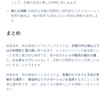
ことで、京都の文化と癒しを同時に楽しめます。
新たな体験
: 伝統的な京都の雰囲気と現代的なリラクゼーション
技術の融合は、他の地域では味わえない特別な体験を提供しま
す。
まとめ
四条烏丸・烏丸御池エリアのメンズエステは、
京都の中心地ならで
はの利便性と質の高いサービス
で、ビジネスパーソンや観光客にと
って非常に魅力的な場所です。
日々のストレスや観光の疲れを癒
し、心も体もリフレッシュ
して、京都での時間をさらに充実したも
のにすることができます。
四条烏丸・烏丸御池のメンズエステは、
京都のビジネスと文化が交
錯する場所
で、
都会的なリラクゼーションを追求
する方にとって最
適な選択肢です。ぜひ、訪れてその素晴らしさを体験してみてくだ
さい。