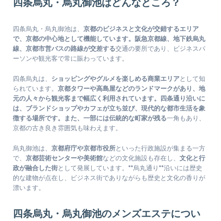
四条烏丸・烏丸御池はどんなところ？
四条烏丸・烏丸御池は、
京都のビジネスと文化が交錯するエリア
で、京都の中心地として機能しています。阪急京都線、地下鉄烏丸
線、京都市営バスの路線が交差する
交通の要所であり、ビジネスパ
ーソンや観光客で常に賑わっています。
四条烏丸は、
ショッピングやグルメを楽しめる商業エリア
として知
られています。
京都タワーや高島屋などのランドマークがあり、地
元の人々から観光客まで幅広く利用されています。四条通り沿いに
は、ブランドショップやカフェが立ち並び、現代的な都市生活を象
徴する場所です。また、一部には伝統的な町家が残る
一角もあり、
京都の古き良き雰囲気も味わえます。
烏丸御池は、
京都府庁や京都市役所
といった行政施設が集まる一方
で、
京都芸術センターや美術館
などの文化施設も存在し、
文化と行
政が融合した街
として発展しています。**烏丸通り**沿いには歴史
的な建物が点在し、ビジネス街でありながらも歴史と文化の香りが
漂います。
四条烏丸・烏丸御池のメンズエステについ