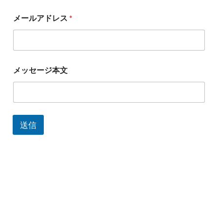
お
メールアドレス
*
名
前
メ
ッ
セ
ー
メッセージ本文
ジ
本
文
お
問
い
送信
合
わ
せ
内
容