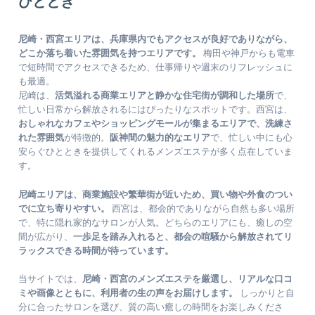
ひととき
尼崎・西宮エリアは、兵庫県内でもアクセスが良好でありながら、
どこか落ち着いた雰囲気を持つエリアです。
梅田や神戸からも電車
で短時間でアクセスできるため、仕事帰りや週末のリフレッシュに
も最適。
尼崎は、
活気溢れる商業エリアと静かな住宅街が調和した場所
で、
忙しい日常から解放されるにはぴったりなスポットです。西宮は、
おしゃれなカフェやショッピングモールが集まるエリアで、洗練さ
れた雰囲気
が特徴的。
阪神間の魅力的なエリア
で、忙しい中にも心
安らぐひとときを提供してくれるメンズエステが多く点在していま
す。
尼崎エリアは、商業施設や繁華街が近いため、買い物や外食のつい
でに立ち寄りやすい。
西宮は、都会的でありながら自然も多い場所
で、特に隠れ家的なサロンが人気。どちらのエリアにも、癒しの空
間が広がり、
一歩足を踏み入れると、都会の喧騒から解放されてリ
ラックスできる時間が待っています。
当サイトでは、
尼崎・西宮のメンズエステを厳選し、リアルな口コ
ミや画像とともに、利用者の生の声をお届けします。
しっかりと自
分に合ったサロンを選び、質の高い癒しの時間をお楽しみくださ