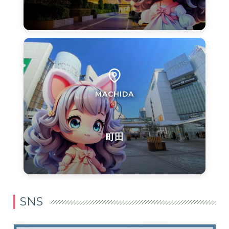
MACHIDA
町田
SNS