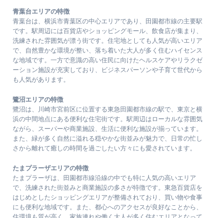
青葉台エリアの特徴
青葉台は、横浜市青葉区の中心エリアであり、田園都市線の主要駅
です。駅周辺には百貨店やショッピングモール、飲食店が集まり、
洗練された雰囲気が漂う街です。住宅地としても人気が高いエリア
で、自然豊かな環境が整い、落ち着いた大人が多く住むハイセンス
な地域です。一方で意識の高い住民に向けたヘルスケアやリラクゼ
ーション施設が充実しており、ビジネスパーソンや子育て世代から
も人気があります。
鷺沼エリアの特徴
鷺沼は、川崎市宮前区に位置する東急田園都市線の駅で、東京と横
浜の中間地点にある便利な住宅街です。駅周辺はローカルな雰囲気
ながら、スーパーや商業施設、生活に便利な施設が揃っています。
また、緑が多く自然に溢れる穏やかな街並みが魅力で、日常の忙し
さから離れて癒しの時間を過ごしたい方々にも愛されています。
たまプラーザエリアの特徴
たまプラーザは、田園都市線沿線の中でも特に人気の高いエリア
で、洗練された街並みと商業施設の多さが特徴です。東急百貨店を
はじめとしたショッピングエリアが整備されており、買い物や食事
にも便利な地域です。また、都心へのアクセスが良好なことから、
住環境も質が高く、家族連れや働く大人が多く住むエリアとなって