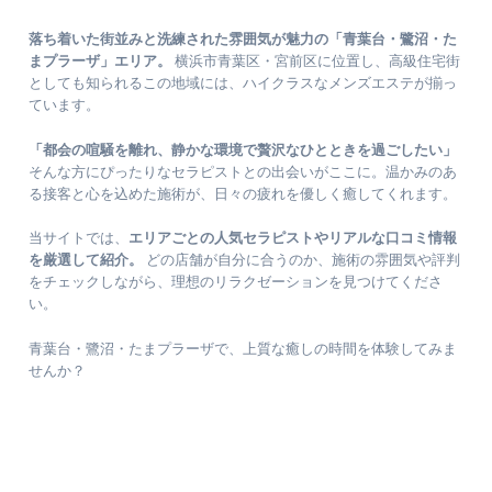
落ち着いた街並みと洗練された雰囲気が魅力の「青葉台・鷺沼・た
まプラーザ」エリア。
横浜市青葉区・宮前区に位置し、高級住宅街
としても知られるこの地域には、ハイクラスなメンズエステが揃っ
ています。
「都会の喧騒を離れ、静かな環境で贅沢なひとときを過ごしたい」
そんな方にぴったりなセラピストとの出会いがここに。温かみのあ
る接客と心を込めた施術が、日々の疲れを優しく癒してくれます。
当サイトでは、
エリアごとの人気セラピストやリアルな口コミ情報
を厳選して紹介。
どの店舗が自分に合うのか、施術の雰囲気や評判
をチェックしながら、理想のリラクゼーションを見つけてくださ
い。
青葉台・鷺沼・たまプラーザで、上質な癒しの時間を体験してみま
せんか？