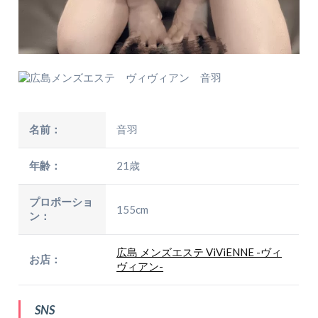
名前：
音羽
年齢：
21歳
プロポーショ
155cm
ン：
広島 メンズエステ ViViENNE -ヴィ
お店：
ヴィアン-
SNS