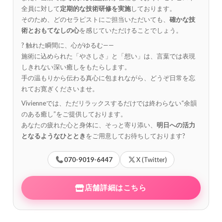
全員に対して
定期的な技術研修を実施
しております。
そのため、どのセラピストにご担当いただいても、
確かな技
術とおもてなしの心
を感じていただけることでしょう。
? 触れた瞬間に、心がゆるむ——
施術に込められた「やさしさ」と「想い」は、言葉では表現
しきれない深い癒しをもたらします。
手の温もりから伝わる真心に包まれながら、どうぞ日常を忘
れてお寛ぎくださいませ。
Vivienneでは、ただリラックスするだけでは終わらない“余韻
のある癒し”をご提供しております。
あなたの疲れた心と身体に、そっと寄り添い、
明日への活力
となるようなひととき
をご用意してお待ちしております?️
070-9019-6447
X (Twitter)
店舗詳細はこちら