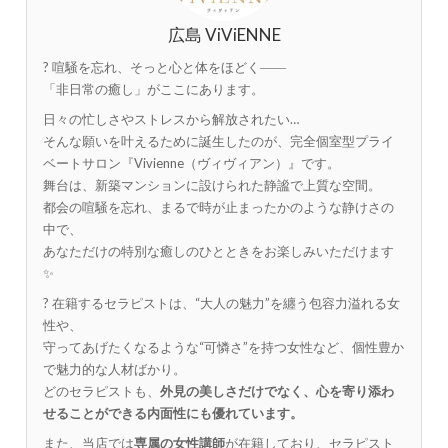
広島 ViViENNE
? 喧騒を忘れ、そっと心と体をほどく――
「非日常の癒し」がここにあります。
日々の忙しさやストレスから解放されたい…
そんな願いを叶えるために誕生したのが、完全個室型プライ
ベートサロン『Vivienne（ヴィヴィアン）』です。
舞台は、新築マンションに設けられた静謐で上質な空間。
都会の喧騒を忘れ、まるで時が止まったかのような静けさの
中で、
あなただけの特別な癒しのひとときをお楽しみいただけます
✨
? 在籍するセラピストは、“大人の魅力”を纏う包容力溢れる女
性や、
守ってあげたくなるような“可憐さ”を持つ女性など、個性豊か
で魅力的な人材ばかり。
どのセラピストも、
外見の美しさだけでなく、心を寄り添わ
せることができる内面性にも優れています。
また、当店では
専属の女性講師
が在籍しており、セラピスト