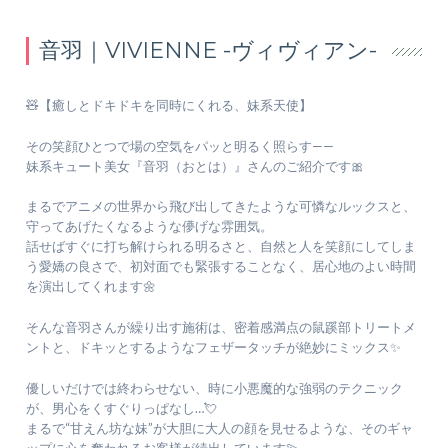
音羽｜VIVIENNE -ヴィヴィアン-
🧸【癒しとドキドキを同時にくれる、妹系天使】
その笑顔ひとつで場の空気をパッと明るく照らす——
妹系キュート美女『音羽（おとは）』さんのご紹介です🎀
まるでアニメの世界から飛び出してきたような可憐なルックスと、
守ってあげたくなるような儚げな雰囲気。
話せばすぐに打ち解けられる明るさと、自然と人を笑顔にしてしま
う愛嬌の良さで、初対面でも緊張することなく、居心地のよい時間
を演出してくれます🌼
そんな音羽さんが繰り出す施術は、密着感満点の鼠蹊部トリートメ
ントと、ドキッとするようなフェザータッチが絶妙にミックス✨
優しいだけでは終わらせない、時に小悪魔的な強弱のテクニック
が、男心をくすぐりっぱなし…💘
まるで“甘えん坊な妹”が大胆に大人の顔を見せるような、そのギャ
ップに心を奪われるお客様が続出しています💫