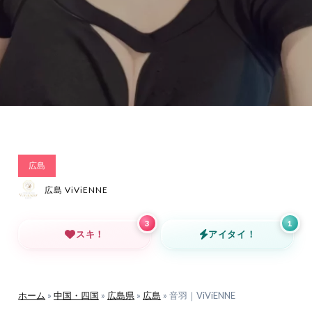
広島
広島 ViViENNE
3
1
スキ！
アイタイ！
ホーム
»
中国・四国
»
広島県
»
広島
»
音羽｜ViViENNE