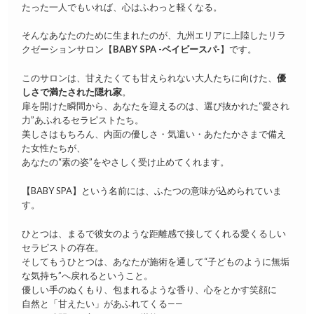
たった一人でもいれば、心はふわっと軽くなる。
そんなあなたのために生まれたのが、九州エリアに上陸したリラ
クゼーションサロン【
BABY SPA -ベイビースパ-
】です。
このサロンは、甘えたくても甘えられない大人たちに向けた、
優
しさで満たされた隠れ家
。
扉を開けた瞬間から、あなたを迎えるのは、選び抜かれた“愛され
力”あふれるセラピストたち。
美しさはもちろん、内面の優しさ・気遣い・あたたかさまで備え
た女性たちが、
あなたの“素の姿”をやさしく受け止めてくれます。
【BABY SPA】という名前には、ふたつの意味が込められていま
す。
ひとつは、まるで彼女のような距離感で接してくれる愛くるしい
セラピストの存在。
そしてもうひとつは、あなたが施術を通して“子どものように無垢
な気持ち”へ戻れるということ。
優しい手のぬくもり、包まれるような香り、心をとかす笑顔に
自然と「甘えたい」があふれてくる——