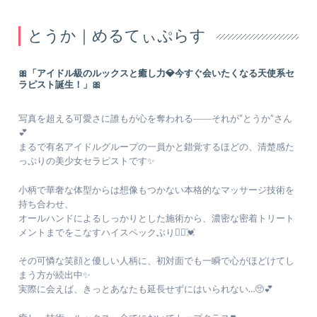
とうか｜めるてぃぷらす
🎀「アイドル級のルックスと癒し力💎今すぐ会いたくなる天使系セ
ラピスト誕生！」🎀
写真を超える可愛さに誰もが心を奪われる――それが“とうか”さん
💕
まるで有名アイドルグループの一員かと錯覚するほどの、清楚感た
っぷりの美少女セラピストです✨
小柄で華奢な体型からは想像もつかない本格的なマッサージ技術を
持ち合わせ、
オールハンドによるしっかりとした施術から、濃密な密着トリート
メントまでをこなすハイスペックぶり💆‍♂️💓
その可憐な笑顔と優しい人柄に、初対面でも一瞬で心がほどけてし
まう方が続出中✨
実際に会えば、きっとあなたも延長せずにはいられない…🥺💕