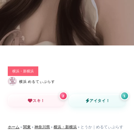
横浜・新横浜
横浜 めるてぃぷらす
2
1
スキ！
アイタイ！
ホーム
»
関東
»
神奈川県
»
横浜・新横浜
»
とうか｜めるてぃぷらす