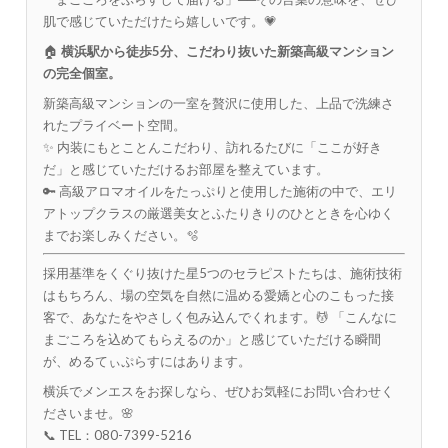
肌で感じていただけたら嬉しいです。💗
🏠
横浜駅から徒歩5分、こだわり抜いた新築高級マンション
の完全個室。
新築高級マンションの一室を贅沢に使用した、上品で洗練さ
れたプライベート空間。
✨ 内装にもとことんこだわり、訪れるたびに「ここが好き
だ」と感じていただけるお部屋を整えています。
🔑 高級アロマオイルをたっぷりと使用した施術の中で、エリ
アトップクラスの厳選美女とふたりきりのひとときを心ゆく
までお楽しみください。🫧
採用基準をくぐり抜けた星5つのセラピストたちは、施術技術
はもちろん、場の空気を自然に温める愛嬌と心のこもった接
客で、あなたをやさしく包み込んでくれます。💆 「こんなに
まごころを込めてもらえるのか」と感じていただける瞬間
が、めるてぃぷらすにはあります。
横浜でメンエスをお探しなら、ぜひお気軽にお問い合わせく
ださいませ。🌸
📞 TEL：080-7399-5216