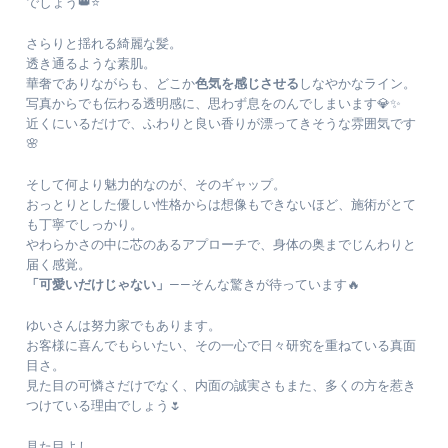
でしょう👑⭐️
さらりと揺れる綺麗な髪。
透き通るような素肌。
華奢でありながらも、どこか
色気を感じさせる
しなやかなライン。
写真からでも伝わる透明感に、思わず息をのんでしまいます💎✨
近くにいるだけで、ふわりと良い香りが漂ってきそうな雰囲気です
🌸
そして何より魅力的なのが、そのギャップ。
おっとりとした優しい性格からは想像もできないほど、施術がとて
も丁寧でしっかり。
やわらかさの中に芯のあるアプローチで、身体の奥までじんわりと
届く感覚。
「可愛いだけじゃない」
——そんな驚きが待っています🔥
ゆいさんは努力家でもあります。
お客様に喜んでもらいたい、その一心で日々研究を重ねている真面
目さ。
見た目の可憐さだけでなく、内面の誠実さもまた、多くの方を惹き
つけている理由でしょう🌷
見た目よし。