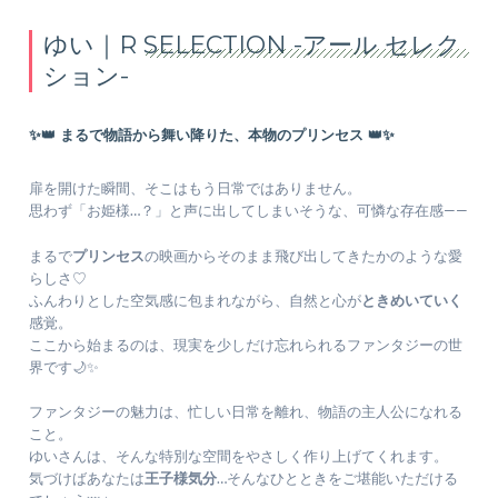
ゆい｜R SELECTION -アール セレク
ション-
✨👑
まるで物語から舞い降りた、本物のプリンセス
👑✨
扉を開けた瞬間、そこはもう日常ではありません。
思わず「お姫様…？」と声に出してしまいそうな、可憐な存在感——
まるで
プリンセス
の映画からそのまま飛び出してきたかのような愛
らしさ♡
ふんわりとした空気感に包まれながら、自然と心が
ときめいていく
感覚。
ここから始まるのは、現実を少しだけ忘れられるファンタジーの世
界です🌙✨
ファンタジーの魅力は、忙しい日常を離れ、物語の主人公になれる
こと。
ゆいさんは、そんな特別な空間をやさしく作り上げてくれます。
気づけばあなたは
王子様気分
…そんなひとときをご堪能いただける