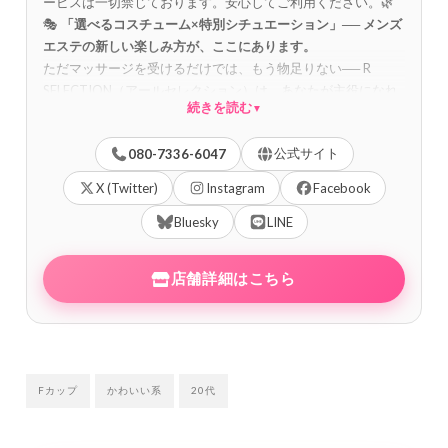
ービスは一切禁じております。安心してご利用ください。🌿
🎭
「選べるコスチューム×特別シチュエーション」──
メンズ
エステの新しい楽しみ方が、ここにあります。
ただマッサージを受けるだけでは、もう物足りない── R
SELECTION（アールセレクション）は、あなたが主役になれ
続きを読む
▼
る
コンセプトセレクト型メンズエステ
です。✨ コスチューム
とシチュエーションを自由に選んで、セラピストと一緒に非
公式サイト
080-7336-6047
日常の空間を創り上げてください。
🎀
選べるシチュエーション例
X (Twitter)
Instagram
Facebook
📚
制服
── 放課後の教室で先輩・先生との特別な時間 💉
ナー
ス
── 診察室で優しくケアしてもらう安心感 🏠
Bluesky
LINE
メイド
── お
屋敷で主人様のお疲れをそっと癒す 🏃
ブルマ
── 体育館で運
動後のリフレッシュ 🚔
ポリス
── 取り締まり・尋問風のドキ
店舗詳細はこちら
ドキ緊張感体験
※迷った方は「おまかせ or ノーマル」も選べます💗
💆 施術のベースは、たっぷりのアロマオイルを使った本格ト
リートメント。 超SSSSS級の美女セラピストが、コスチュー
ムをまといながら全身を丁寧にほぐしていきます。🌸 「こん
Fカップ
かわいい系
20代
な非日常体験ができるメンズエステがあったのか」── 一度体
験すれば、その答えが必ずわかります。
千葉でメンエスをお探しなら、あなたが主役になれる特別な