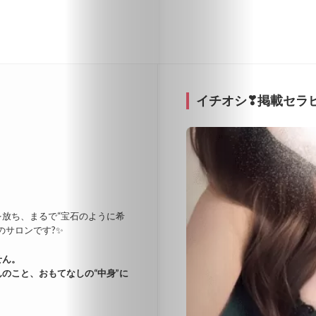
イチオシ❣掲載セラ
放ち、まるで“宝石のように希
のサロンです?✨
せん。
のこと、おもてなしの“中身”に