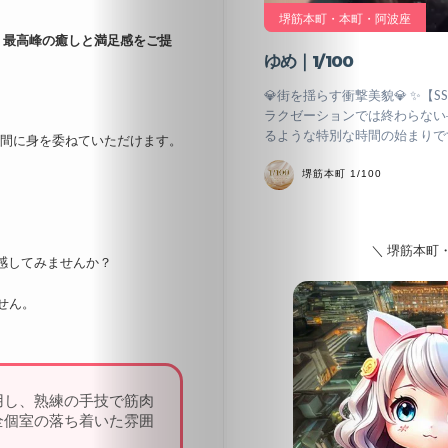
北
堺筋本町・本町・阿波座
、
最高峰の癒しと満足感をご提
海
ゆめ｜1/100
道・
💎街を揺らす衝撃美貌💎 ✨【
ラクゼーションでは終わらない
東
るような特別な時間の始まりです
時間に身を委ねていただけます。
北
堺筋本町 1/100
関
東
＼ 堺筋本町
感してみませんか？
東
せん。
京
中
用し、熟練の手技で筋肉
全個室の落ち着いた雰囲
部