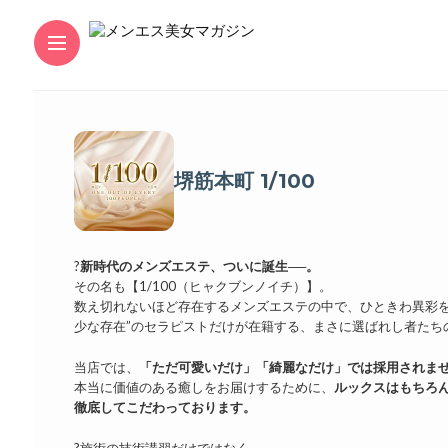
堺筋本町 1/100
?
新時代のメンズエステ、ついに誕生──。
その名も【1/100（ヒャクブンノイチ）】。
数え切れないほど存在するメンズエステの中で、ひときわ異彩を
少な存在”のセラピストだけが在籍する、まさに選ばれし者たち
当店では、
「ただ可愛いだけ」「綺麗なだけ」では採用されま
本当に価値のある癒しをお届けするために、
ルックスはもちろん
徹底してこだわっております。
?施術の技術講習だけではなく、