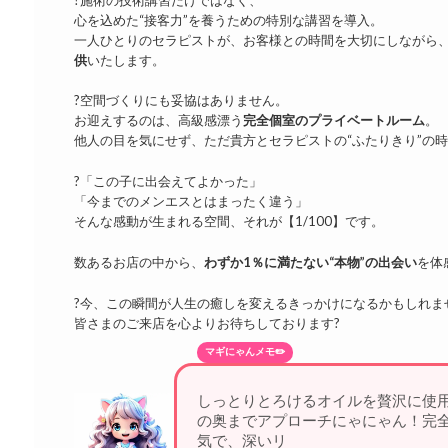
心を込めた“接客力”を養うための特別な講習を導入。
一人ひとりのセラピストが、お客様との時間を大切にしながら
供
いたします。
?空間づくりにも妥協はありません。
お迎えするのは、高級感漂う
完全個室のプライベートルーム
。
他人の目を気にせず、ただ貴方とセラピストの“ふたりきり”の
?「この子に出会えてよかった」
「今までのメンエスとはまったく違う」
そんな感動が生まれる空間、それが【1/100】です。
数あるお店の中から、
わずか1％に満たない“本物”の出会い
を体
?今、この瞬間が人生の癒しを変えるきっかけになるかもしれま
皆さまのご来店を心よりお待ちしております?
マギにゃんメモ✏️
しっとりとろけるオイルを贅沢に使
の奥までアプローチにゃにゃん！完
気で、深いリラクゼーション