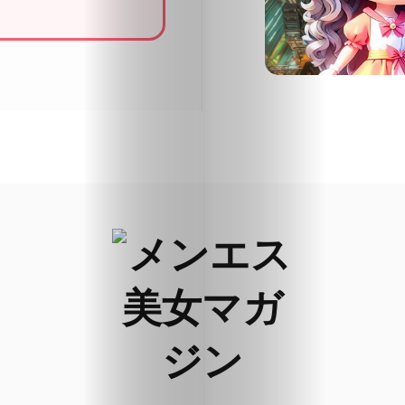
関
西
大
阪
中
国・
四
国
九
州・
沖