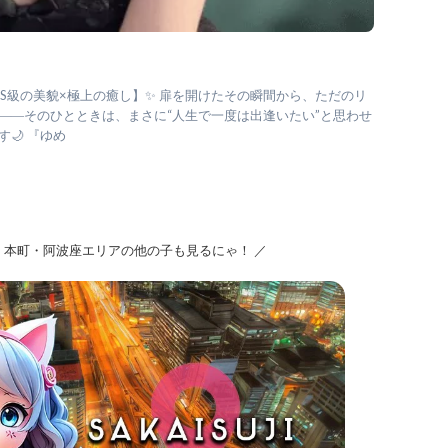
SSS級の美貌×極上の癒し】✨ 扉を開けたその瞬間から、ただのリ
――そのひとときは、まさに“人生で一度は出逢いたい”と思わせ
🌙 『ゆめ
・本町・阿波座エリアの他の子も見るにゃ！ ／