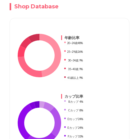
Shop Database
年齢比率
20~24歳
48%
25~29歳
26%
30~34歳
9%
35~40歳
9%
41歳以上
9%
カップ比率
Bカップ
4%
Cカップ
8%
Dカップ
24%
Eカップ
24%
Fカップ
32%