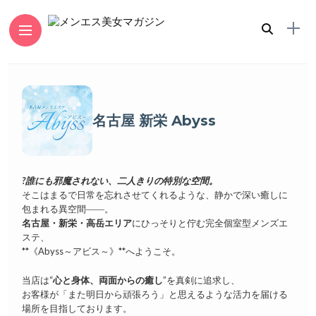
名古屋 新栄 Abyss
?誰にも邪魔されない、二人きりの特別な空間。
そこはまるで日常を忘れさせてくれるような、静かで深い癒しに
包まれる異空間――。
名古屋・新栄・高岳エリア
にひっそりと佇む完全個室型メンズエ
ステ、
**《Abyss～アビス～》**へようこそ。
当店は“
心と身体、両面からの癒し
”を真剣に追求し、
お客様が「また明日から頑張ろう」と思えるような活力を届ける
場所を目指しております。