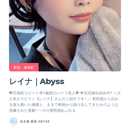
新栄・東新町
レイナ｜Abyss
💖圧倒的リピート率×魅惑のハーフ美人💖 🌟完売御礼続出中‼️ ＼大
人気セラピスト【レイナ】さんのご紹介です✨／ 初対面から伝わ
る落ち着いた物腰と、まるで映画から抜け出してきたかのような
洗練された美貌——その透明感あふれる
名古屋 新栄 ABYSS