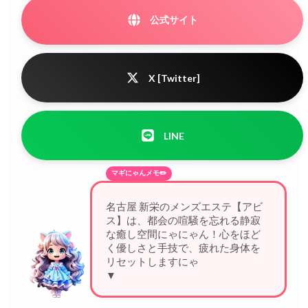
公式サイト
X [Twitter]
LINE
マギにゃんメモ✏️
名古屋 新栄のメンズエステ【アビ
ス】は、都会の喧騒を忘れる静寂
な癒し空間にゃにゃん！心をほど
く優しさと手技で、疲れた身体を
リセットしますにゃ♪
▼