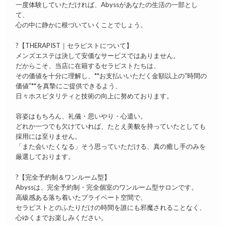
一度体験していただければ、Abyssがあなたの生活の一部とし
て、
心の中に静かに根づいていくことでしょう。
?【THERAPIST｜セラピストについて】
メンズエステは決して安価なサービスではありません。
だからこそ、当店に在籍するセラピストたちは、
その価値を十分に理解し、**お支払いいただく金額以上の“時間の
価値”**を真摯にご提供できるよう、
日々ホスピタリティと技術の向上に努めております。
容姿はもちろん、礼儀・思いやり・心遣い。
どれか一つでも欠けていれば、たとえ美貌を持っていたとしても
採用には至りません。
「また会いたくなる」そう思っていただける、真の癒し手のみを
厳選しております。
?【完全予約制＆ワンルーム型】
Abyssは、完全予約制・完全個室のワンルーム型サロンです。
高級感ある落ち着いたプライベート空間で、
セラピストとのふたりだけの時間を誰にも邪魔されることなく、
心ゆくまでお楽しみください。