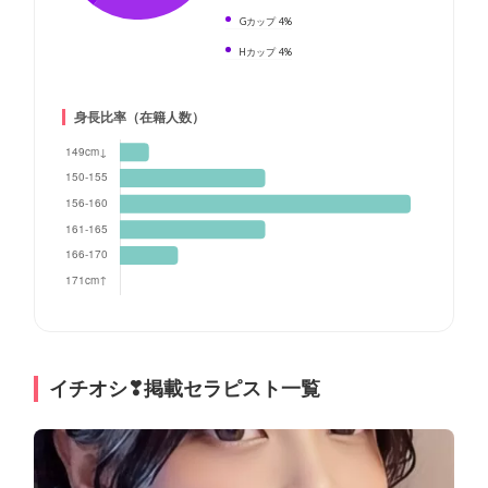
Gカップ
4%
Hカップ
4%
身長比率（在籍人数）
イチオシ❣掲載セラピスト一覧