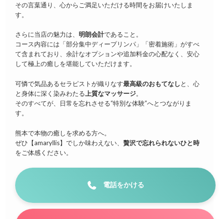
その言葉通り、心からご満足いただける時間をお届けいたしま
す。
さらに当店の魅力は、
明朗会計
であること。
コース内容には「部分集中ディープリンパ」「密着施術」がすべ
て含まれており、余計なオプションや追加料金の心配なく、安心
して極上の癒しを堪能していただけます。
可憐で気品あるセラピストが織りなす
最高級のおもてなし
と、心
と身体に深く染みわたる
上質なマッサージ
。
そのすべてが、日常を忘れさせる“特別な体験”へとつながりま
す。
熊本で本物の癒しを求める方へ。
ぜひ【amaryllis】でしか味わえない、
贅沢で忘れられないひと時
をご体感ください。
電話をかける