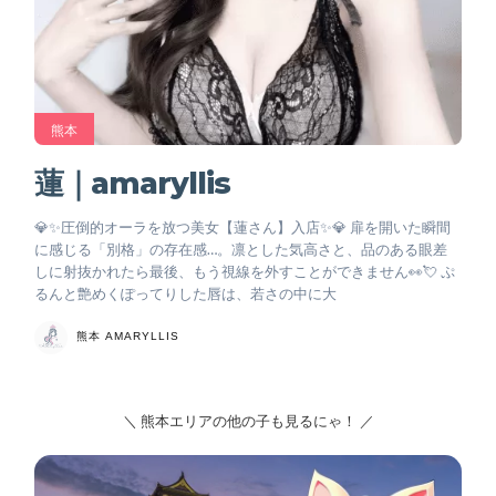
熊本
蓮｜amaryllis
💎✨圧倒的オーラを放つ美女【蓮さん】入店✨💎 扉を開いた瞬間
に感じる「別格」の存在感…。凛とした気高さと、品のある眼差
しに射抜かれたら最後、もう視線を外すことができません👀💘 ぷ
るんと艶めくぽってりした唇は、若さの中に大
熊本 AMARYLLIS
＼ 熊本エリアの他の子も見るにゃ！ ／