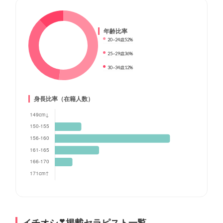
年齢比率
20~24歳
52%
25~29歳
36%
30~34歳
12%
身長比率（在籍人数）
イチオシ❣掲載セラピスト一覧