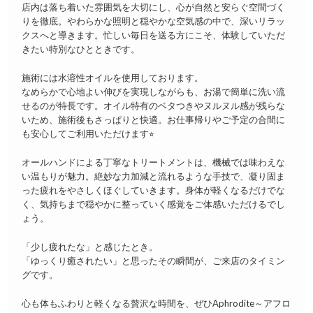
店内は落ち着いた雰囲気を大切にし、心が自然と安らぐ空間づく
りを徹底。やわらかな照明と穏やかな空気感の中で、深いリラッ
クスへと導きます。忙しい毎日を送る方にこそ、体験していただ
きたい特別なひとときです。
施術には水溶性オイルを使用しております。
なめらかで心地よい伸びを実現しながらも、お湯で簡単に洗い流
せるのが特長です。オイル特有のベタつきやヌルヌル感が残らな
いため、施術後もさっぱりと快適。お仕事帰りやご予定の合間に
も安心してご利用いただけます⭐︎
オールハンドによる丁寧なトリートメントは、機械では味わえな
い温もりが魅力。絶妙な力加減と流れるような手技で、凝り固ま
った疲れをやさしくほぐしていきます。身体が軽くなるだけでな
く、気持ちまで穏やかに整っていく感覚をご体感いただけるでし
ょう。
「少し疲れたな」と感じたとき。
「ゆっくり癒されたい」と思ったその瞬間が、ご来店のタイミン
グです。
心も体もふわりと軽くなる贅沢な時間を、ぜひAphrodite～アフロ