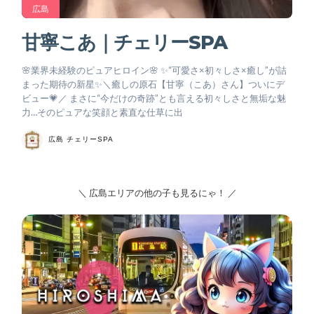
広島
甘寧こあ｜チェリーSPA
🌸業界未経験のピュアヒロイン🌸 ✨“可愛さ×初々しさ×癒し”が詰
まった期待の新星✨＼癒しの原石【甘寧（こあ）さん】ついにデ
ビュー💗／ まさに“今だけの奇跡”とも言える初々しさと無垢な魅
力…そのピュアな笑顔と素直な仕草に出
広島 チェリーSPA
＼ 広島エリアの他の子も見るにゃ！ ／