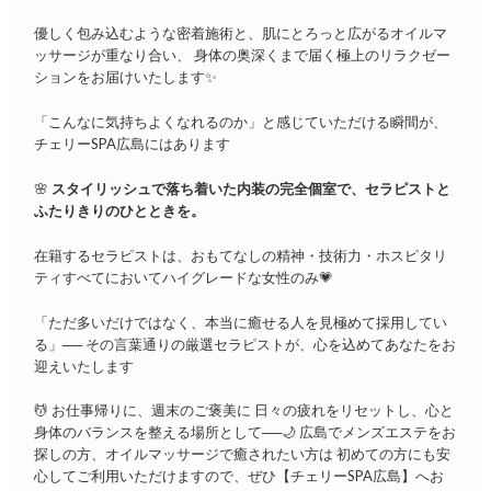
優しく包み込むような密着施術と、肌にとろっと広がるオイルマ
ッサージが重なり合い、 身体の奥深くまで届く極上のリラクゼー
ションをお届けいたします✨
「こんなに気持ちよくなれるのか」と感じていただける瞬間が、
チェリーSPA広島にはあります
🌸
スタイリッシュで落ち着いた内装の完全個室で、セラピストと
ふたりきりのひとときを。
在籍するセラピストは、おもてなしの精神・技術力・ホスピタリ
ティすべてにおいてハイグレードな女性のみ💗
「ただ多いだけではなく、本当に癒せる人を見極めて採用してい
る」── その言葉通りの厳選セラピストが、心を込めてあなたをお
迎えいたします
💆 お仕事帰りに、週末のご褒美に 日々の疲れをリセットし、心と
身体のバランスを整える場所として──🌙 広島でメンズエステをお
探しの方、オイルマッサージで癒されたい方は 初めての方にも安
心してご利用いただけますので、ぜひ【チェリーSPA広島】へお