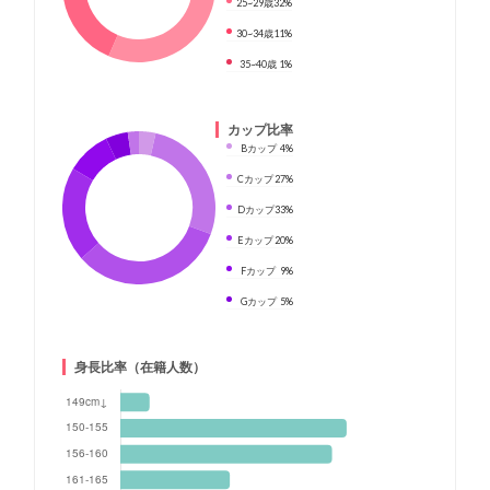
25~29歳
32%
30~34歳
11%
35~40歳
1%
カップ比率
Bカップ
4%
Cカップ
27%
Dカップ
33%
Eカップ
20%
Fカップ
9%
Gカップ
5%
身長比率（在籍人数）