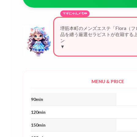
マギにゃんメモ✏️
堺筋本町のメンズエステ「Flora（
品を纏う厳選セラピストが在籍する
ンにゃにゃん！繊細な技
▼
MENU & PRICE
90min
120min
150min