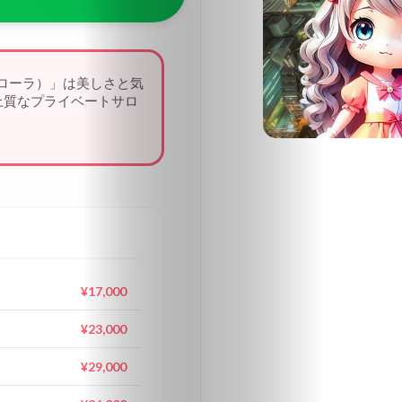
部
関
西
フローラ）」は美しさと気
上質なプライベートサロ
大
阪
中
国・
四
¥17,000
国
¥23,000
九
¥29,000
州・