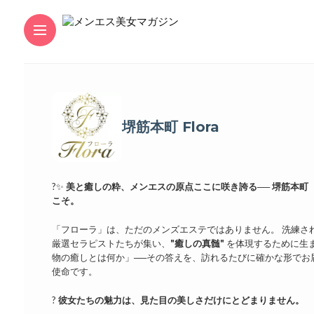
堺筋本町 Flora
?✨
美と癒しの粋、メンエスの原点ここに咲き誇る──
堺筋本町【
こそ。
「フローラ」は、ただのメンズエステではありません。 洗練さ
厳選セラピストたちが集い、
"癒しの真髄"
を体現するために生ま
物の癒しとは何か」──その答えを、訪れるたびに確かな形でお
使命です。
?
彼女たちの魅力は、見た目の美しさだけにとどまりません。