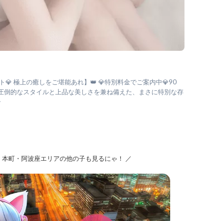
💎 極上の癒しをご堪能あれ】👑 💎特別料金でご案内中💎90
4,000 圧倒的なスタイルと上品な美しさを兼ね備えた、まさに特別な存
ラ
・本町・阿波座エリアの他の子も見るにゃ！ ／