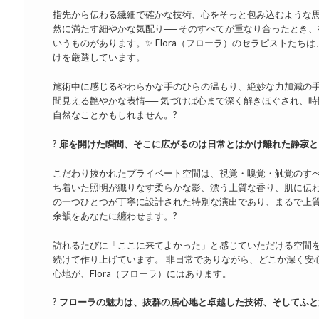
指先から伝わる繊細で確かな技術、心をそっと包み込むような
然に満たす細やかな気配り── そのすべてが重なり合ったとき、
いうものがあります。✨ Flora（フローラ）のセラピストたち
けを厳選しています。
施術中に感じるやわらかな手のひらの温もり、絶妙な力加減の
間見える艶やかな表情── 気づけば心まで深く解きほぐされ、
自然なことかもしれません。?
?️
扉を開けた瞬間、そこに広がるのは日常とはかけ離れた静寂と
こだわり抜かれたプライベート空間は、視覚・嗅覚・触覚のすべ
ち着いた照明が織りなす柔らかな影、漂う上質な香り、肌に伝わ
の一つひとつが丁寧に設計された特別な演出であり、まるで上
余韻をあなたに纏わせます。?
訪れるたびに「ここに来てよかった」と感じていただける空間
続けて作り上げています。 非日常でありながら、どこか深く安
心地が、Flora（フローラ）にはあります。
?
フローラの魅力は、抜群の居心地と卓越した技術、そしてふと