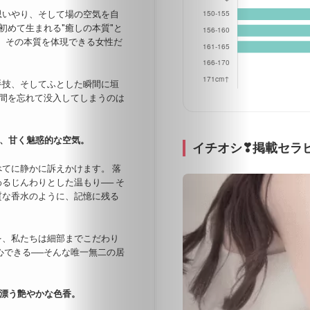
思いやり、そして場の空気を自
初めて生まれる"癒しの本質"と
は、その本質を体現できる女性だ
手技、そしてふとした瞬間に垣
時間を忘れて没入してしまうのは
、甘く魅惑的な空気。
イチオシ❣掲載セラ
てに静かに訴えかけます。 落
るじんわりとした温もり── そ
質な香水のように、記憶に残る
を、私たちは細部までこだわり
心できる──そんな唯一無二の居
漂う艶やかな色香。