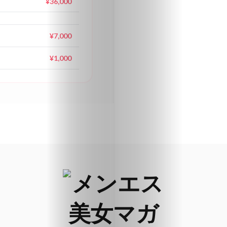
¥36,000
沖
縄
¥7,000
About
¥1,000
♡
お
気
に
入
り
Search