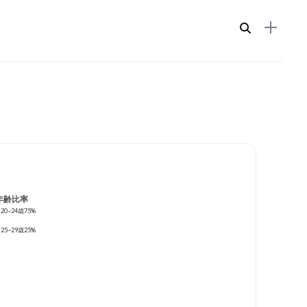
年齢比率
20~24歳
75%
25~29歳
25%