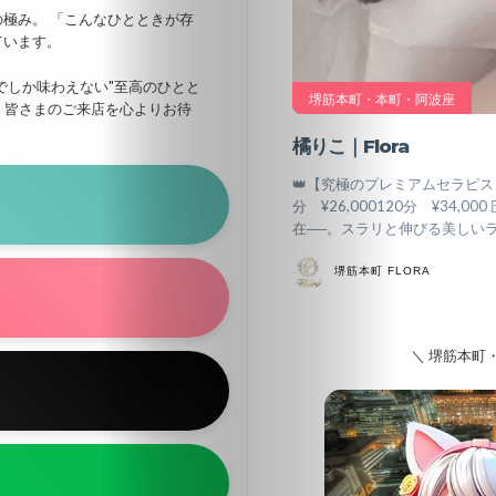
極み。 「こんなひとときが存
ています。
北
海
でしか味わえない"至高のひとと
堺筋本町・本町・阿波座
、皆さまのご来店を心よりお待
道・
橘りこ｜Flora
東
👑【究極のプレミアムセラピスト
北
分 ¥26,000120分 ¥3
在──。スラリと伸びる美しい
関
堺筋本町 FLORA
東
＼ 堺筋本町
東
京
中