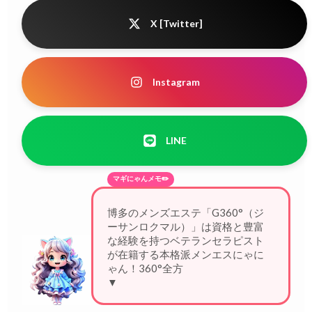
X [Twitter]
Instagram
LINE
マギにゃんメモ✏️
博多のメンズエステ「G360°（ジ
ーサンロクマル）」は資格と豊富
な経験を持つベテランセラピスト
が在籍する本格派メンエスにゃに
ゃん！360°全方位から包み込む施
▼