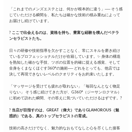
「これまでのメンズエステとは、何かが根本的に違う」── そう感
じていただける瞬間を、私たちは確かな技術の積み重ねによって
お届けし続けています。
?
ここで出会えるのは、資格を持ち、豊富な経験を積んだベテラ
ンセラピストたち。
日々の研修や技術指導を欠かすことなく、常にスキルを磨き続け
ているプロフェッショナルだけが在籍しています。✨ 身体の構造
を熟知した確かな手技、ツボの位置を的確に捉える感覚、そして
全身をくまなくほぐす360°の施術── どれをとっても、他店では
決して再現できないレベルのクオリティをお約束いたします。
「マッサージを受けても疲れが取れない」「毎回なんとなく物足
りない」 そう感じ続けてきた方が、G360°（ジーサンロクマル）
に初めて訪れた瞬間、その答えに気づいていただけるはずです。?
?
当店が目指すのは、GREAT（偉大）でありGLAMOROUS（魅
惑的）である、真のトップセラピストの育成。
技術の高さだけでなく、魅力的なおもてなしと心を尽くした接客