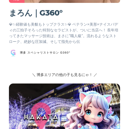
まろん｜G360°
💎✨経験値も美貌もトップクラス✨💎 ベテラン×美形×ナイスバデ
ィの三拍子そろった特別なセラピストが、ついに当店へ！ 長年培
ってきたマッサージ技術は、まさに“職人級”。流れるようなスト
ローク、絶妙な圧加減、そして指先から伝
博多 スペシャリストサロン G360°
＼ 博多エリアの他の子も見るにゃ！ ／