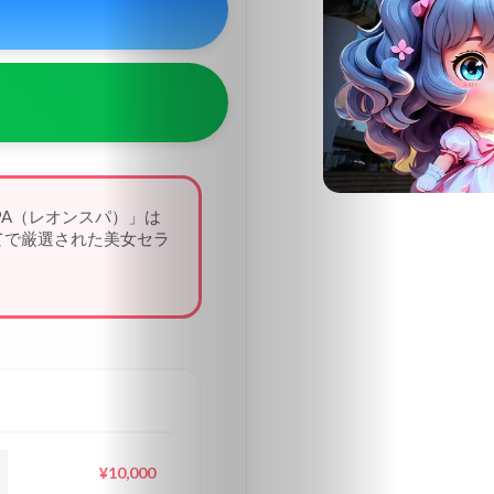
東
京
中
部
関
PA（レオンスパ）」は
西
てで厳選された美女セラ
個
大
阪
中
国・
四
¥10,000