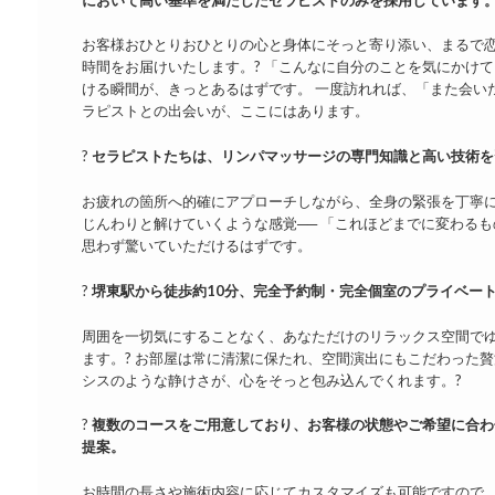
お客様おひとりおひとりの心と身体にそっと寄り添い、まるで
時間をお届けいたします。? 「こんなに自分のことを気にかけ
ける瞬間が、きっとあるはずです。 一度訪れれば、「また会い
ラピストとの出会いが、ここにはあります。
?
セラピストたちは、リンパマッサージの専門知識と高い技術を
お疲れの箇所へ的確にアプローチしながら、全身の緊張を丁寧に
じんわりと解けていくような感覚── 「これほどまでに変わる
思わず驚いていただけるはずです。
?
堺東駅から徒歩約10分、完全予約制・完全個室のプライベー
周囲を一切気にすることなく、あなただけのリラックス空間で
ます。? お部屋は常に清潔に保たれ、空間演出にもこだわった贅
シスのような静けさが、心をそっと包み込んでくれます。?️
?
複数のコースをご用意しており、お客様の状態やご希望に合わ
提案。
お時間の長さや施術内容に応じてカスタマイズも可能ですので