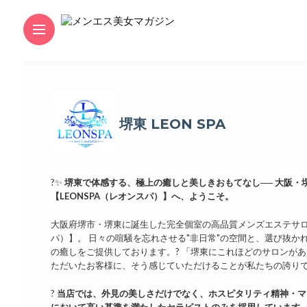
堺東 LEON SPA
?✨
堺東で体感する、極上の癒しと美しきおもてなし──
大阪・
【LEONSPA（レオンスパ）】へ、ようこそ。
大阪府堺市・堺東に誕生した完全個室の高品質メンズエステサロン
パ）】。 日々の喧騒を忘れさせる"非日常"の空間と、選び抜か
の癒しをご提供しております。? 「堺東にこれほどのサロンがあ
ただいたお客様に、そう感じていただけることが私たちの誇り
?
当店では、外見の美しさだけでなく、ホスピタリティ精神・マ
において高い基準を満たしたセラピストのみを採用しています