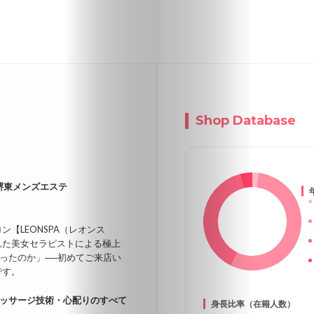
Shop Database
堺東メンズエステ
【LEONSPA（レオンス
れた美女セラピストによる極上
ったのか」──初めてご来店い
です。
ッサージ技術・心配りのすべて
身長比率（在籍人数）
。