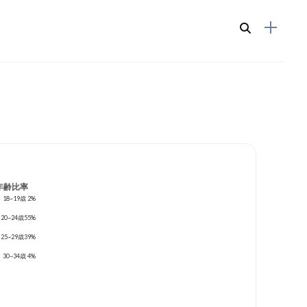
年齢比率
18~19歳
2%
20~24歳
55%
25~29歳
39%
30~34歳
4%