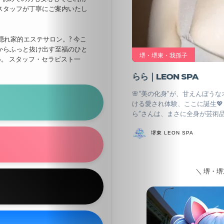
スタッフが丁寧にご案内いたし
れ家的エステサロン。? 今こ
からふっと抜け出す至福のひと
堺・堺東・我孫子
い。 スタッフ・セラピスト一
らら｜LEON SPA
北
🌸“美の化身”が、甘えんぼうな
海
ける愛され体験、ここに誕生💖
ら”さんは、まさに全身が芸術
道・
東
堺東 LEON SPA
北
＼ 堺・
関
東