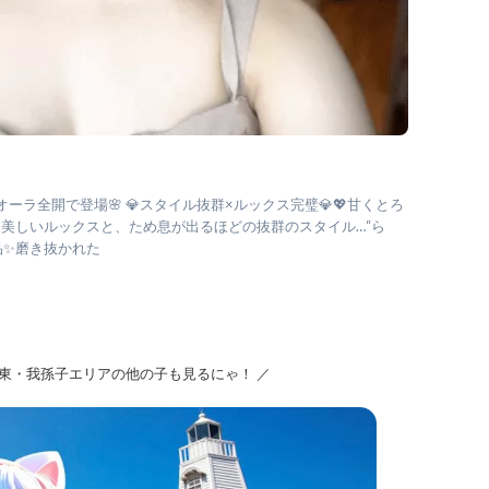
オーラ全開で登場🌸 💎スタイル抜群×ルックス完璧💎💖甘くとろ
 美しいルックスと、ため息が出るほどの抜群のスタイル…“ら
品✨磨き抜かれた
堺東・我孫子エリアの他の子も見るにゃ！ ／