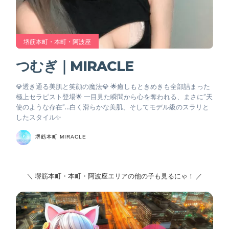
堺筋本町・本町・阿波座
つむぎ｜MIRACLE
💎透き通る美肌と笑顔の魔法💎 🌟癒しもときめきも全部詰まった
極上セラピスト登場🌟 一目見た瞬間から心を奪われる、まさに”天
使のような存在”…白く滑らかな美肌、そしてモデル級のスラリと
したスタイル✨
堺筋本町 MIRACLE
＼ 堺筋本町・本町・阿波座エリアの他の子も見るにゃ！ ／