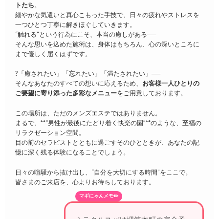
トたち
。
細やかな気遣いと真心こもった手技で、日々の疲れやストレスを
一つひとつ丁寧に解きほぐしていきます。
“触れる”という行為にこそ、本当の癒しがある──
そんな思いを込めた施術は、身体はもちろん、心の深いところに
まで優しく届くはずです。
?「癒されたい」「忘れたい」「満たされたい」──
そんなあなたのすべての想いに応えるため、
お客様一人ひとりの
ご要望に寄り添った多彩なメニュー
をご用意しております。
この場所は、ただのメンズエステではありません。
まるで、**“男性が最後にたどり着く快楽の園”**のような、至福の
リラクゼーション空間。
目の前のセラピストとともに過ごすそのひとときが、あなたの記
憶に深く残る体験になることでしょう。
日々の喧騒から抜け出し、“自分を大切にする時間”をここで。
皆さまのご来店を、心よりお待ちしております。
マギにゃんメモ✏️