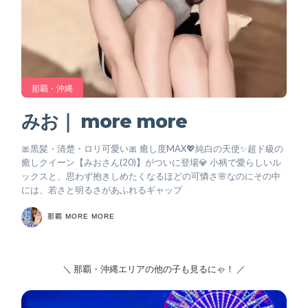
那覇・沖縄
みお｜ more more
🎀黒髪・清楚・ロリ可愛い🎀 癒し度MAX💖純白の天使✨超ド級の
癒しクイーン【みおさん(20)】がついに登場💎 小柄で愛らしいル
ックスと、思わず抱きしめたくなるほどの可憐さ🌸なのにその中
には、若さと明るさがあふれるギャップ
那覇 MORE MORE
＼ 那覇・沖縄エリアの他の子も見るにゃ！ ／