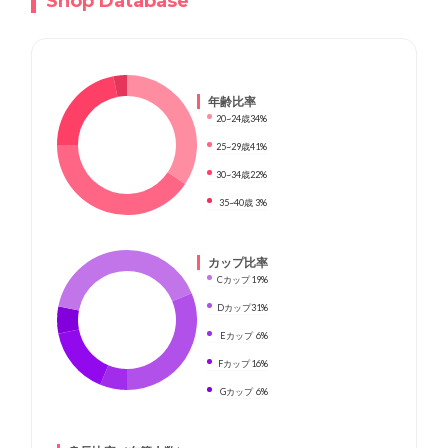
Shop Database
年齢比率
20~24歳
34%
25~29歳
41%
30~34歳
22%
35~40歳
3%
カップ比率
Cカップ
19%
Dカップ
31%
Eカップ
6%
Fカップ
16%
Gカップ
6%