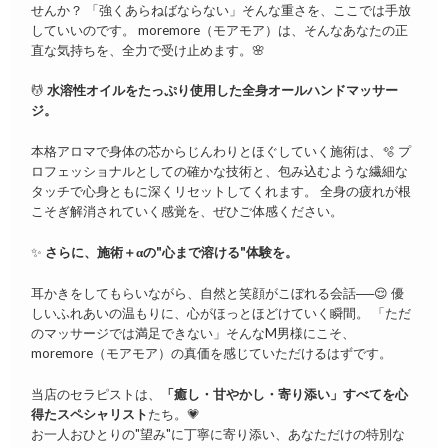
せんか？ 「強くあらねばならない」そんな重さを、ここでは手放
していいのです。 moremore（モアモア）は、そんなあなたの正
直な気持ちを、全力で受け止めます。🌸
💆
水溶性オイルをたっぷり使用した全身オールハンドマッサー
ジ。
本格アロマで身体の芯からじんわりとほぐしていく施術は、🫧 プ
ロフェッショナルとしての確かな技術と、包み込むような繊細な
タッチで心身ともに深くリセットしてくれます。 全身の疲れが根
こそぎ解消されていく感覚を、ぜひご体感ください。
✨
さらに、施術＋αの"心まで溶ける"体験を。
耳かきをしてもらいながら、自然と笑顔がこぼれる会話──😌 優
しいふれあいの温もりに、心がほっとほどけていく瞬間。 「ただ
のマッサージでは満足できない」そんなM男様にこそ、
moremore（モアモア）の真価を感じていただけるはずです。
当店のセラピストは、
「癒し・甘やかし・寄り添い」すべてを心
得たスペシャリスト
たち。💗
お一人おひとりの"望み"に丁寧に寄り添い、あなただけの特別な