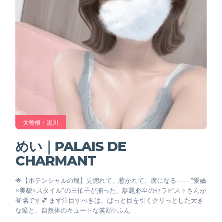
大曽根・黒川
めい｜PALAIS DE
CHARMANT
🌟【ポテンシャルの塊】見惚れて、惹かれて、虜になる―― “愛嬌
×美貌×スタイル”の三拍子が揃った、話題必至のセラピストさんが
登場です💕 まず注目すべきは、ぱっと目を引くクリっとした大き
な瞳と、自然体のキュートな笑顔✨ふん