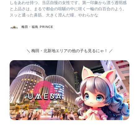
しをあわせ持つ、当店自慢の女性です。第一印象から漂う透明感
と上品さは、まるで都会の喧騒の中に咲く一輪の白百合のよう。
スッと通った鼻筋、大きく澄んだ瞳、やわらかな
梅田・福島 PRINCE
＼ 梅田・北新地エリアの他の子も見るにゃ！ ／