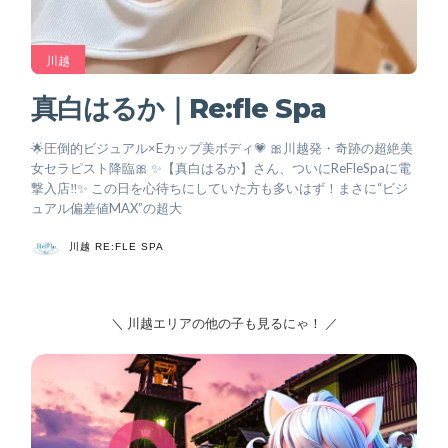
川越
真白はるか｜Re:fle Spa
🌟圧倒的ビジュアル×Eカップ美ボディ💗 🎀川越発・奇跡の超絶美
女セラピスト降臨🎀 ✨【真白はるか】さん、ついにReFleSpaに電
撃入店‼️✨ この日を心待ちにしていた方も多いはず！まさに“ビジ
ュアル偏差値MAX”の超大
川越 RE:FLE SPA
＼ 川越エリアの他の子も見るにゃ！ ／