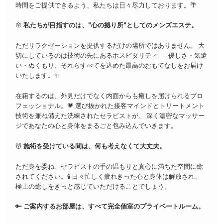
時間をご提供できるよう、私たちは日々尽力しております。🌴
🌸
私たちが目指すのは、"心の拠り所"としてのメンズエステ。
ただリラクゼーションを提供するだけの場所ではありません。 大
切にしているのは技術の先にあるホスピタリティ── 優しさ・気遣
い・ぬくもり、それらすべてを込めた最高のおもてなしをお届け
いたします。✨
在籍するのは、外見だけでなく内面からも癒しを届けられるプロ
フェッショナル。💗 選び抜かれた接客マインドとトリートメント
技術を兼ね備えた洗練されたセラピストが、 深く濃密なマッサー
ジであなたの心と身体をまるごと包み込んでいきます。
💆
施術を受けている間は、何も考えなくて大丈夫。
ただ身を委ね、セラピストの手の温もりと真心に満ちた空間に癒
されてください。🕯️ 日々忙しく疲れきった心と身体は解放され、
極上の癒しをきっと感じていただけることでしょう。
🔑
ご案内するお部屋は、すべて完全個室のプライベートルーム。