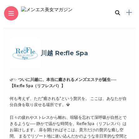
川越 Re:fle Spa
🌿✨
ついに川越に、本当に癒されるメンズエステが誕生──
【Re:fle Spa（リフレスパ）】
何も考えず、ただ"癒される"という贅沢を。 ここは、あなたが自
分自身を取り戻せる場所です。💎
日々の疲れやストレスから離れ、喧騒を忘れて深呼吸が自然とで
きるような── 静かで温かな時間を、Re:fle Spa（リフレスパ）は
お届けします。 扉を開ければそこは、貴方だけの贅沢な癒し空
間。 まるでリゾート地に迷い込んだかのような非日常的な空間と