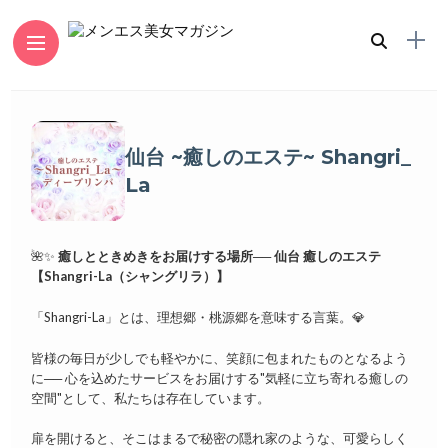
仙台 ~癒しのエステ~ Shangri_
La
🌺✨
癒しとときめきをお届けする場所──
仙台 癒しのエステ
【Shangri-La（シャングリラ）】
「Shangri-La」とは、理想郷・桃源郷を意味する言葉。💎
皆様の毎日が少しでも軽やかに、笑顔に包まれたものとなるよう
に── 心を込めたサービスをお届けする"気軽に立ち寄れる癒しの
空間"として、私たちは存在しています。
扉を開けると、そこはまるで秘密の隠れ家のような、可愛らしく