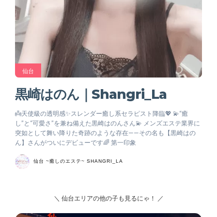
仙台
黒崎はのん｜Shangri_La
👼天使級の透明感✨スレンダー癒し系セラピスト降臨💖 💫“癒
し”と“可愛さ”を兼ね備えた黒崎はのんさん💫 メンズエステ業界に
突如として舞い降りた奇跡のような存在——その名も【黒崎はの
ん】さんがついにデビューです🌈 第一印象
仙台 ~癒しのエステ~ SHANGRI_LA
＼ 仙台エリアの他の子も見るにゃ！ ／