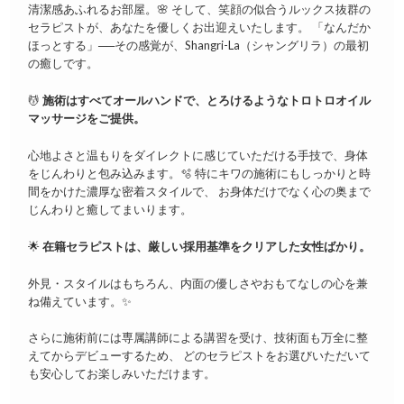
清潔感あふれるお部屋。🌸 そして、笑顔の似合うルックス抜群の
セラピストが、あなたを優しくお出迎えいたします。 「なんだか
ほっとする」──その感覚が、Shangri-La（シャングリラ）の最初
の癒しです。
💆
施術はすべてオールハンドで、とろけるようなトロトロオイル
マッサージをご提供。
心地よさと温もりをダイレクトに感じていただける手技で、身体
をじんわりと包み込みます。🫧 特にキワの施術にもしっかりと時
間をかけた濃厚な密着スタイルで、 お身体だけでなく心の奥まで
じんわりと癒してまいります。
🌟
在籍セラピストは、厳しい採用基準をクリアした女性ばかり。
外見・スタイルはもちろん、内面の優しさやおもてなしの心を兼
ね備えています。✨
さらに施術前には専属講師による講習を受け、技術面も万全に整
えてからデビューするため、 どのセラピストをお選びいただいて
も安心してお楽しみいただけます。