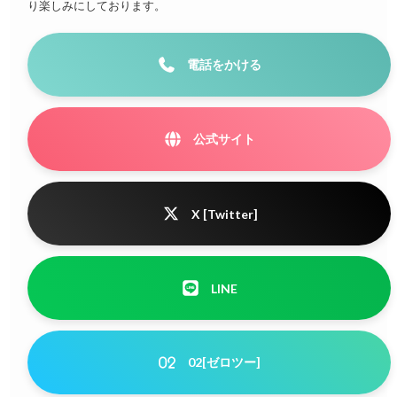
り楽しみにしております。
電話をかける
公式サイト
X [Twitter]
LINE
02[ゼロツー]