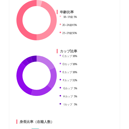
年齢比率
18~19歳
5%
20~24歳
45%
25~29歳
50%
カップ比率
Cカップ
18%
Dカップ
18%
Eカップ
18%
Fカップ
32%
Gカップ
5%
Hカップ
5%
Iカップ
5%
身長比率（在籍人数）