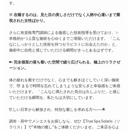
す。
🌸
在籍するのは、見た目の美しさだけでなく人柄や心遣いまで重
視された女性ばかり。
さらに有資格専門講師による徹底した技術指導を受けており、✨
本格的かつ上質な施術を心ゆくまでご堪能いただけます。 「こん
なにしっかりとした技術を持つセラピストに出会えたのか」と、
施術中に自然と感じていただける瞬間がきっとあるはずです。
🔑
完全個室の落ち着いた空間で繰り広げられる、極上のリラクゼ
ーション。
体の疲れを癒すだけでなく、心までも解きほぐしていく深い施術
で、💆 まるで時間を忘れてしまうような安らぎと幸福感をご体感
いただけます。 「こんなに満たされた気分は久しぶりだ」と感じ
ていただける瞬間を、私たちは大切にしています。
忙しい日常から解放され、特別な癒しを求める方へ──🌟
調布・府中でメンエスをお探しなら、ぜひ【True Spa Solaris（ソ
ラリス）】で"本物の癒し"をご体験くださいませ。 ご来店を心よ