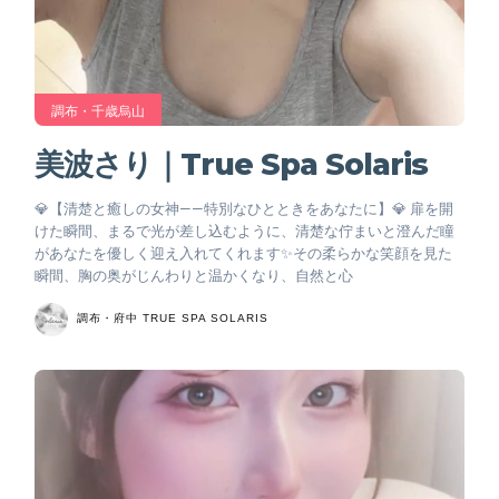
調布・千歳烏山
美波さり｜True Spa Solaris
💎【清楚と癒しの女神——特別なひとときをあなたに】💎 扉を開
けた瞬間、まるで光が差し込むように、清楚な佇まいと澄んだ瞳
があなたを優しく迎え入れてくれます✨その柔らかな笑顔を見た
瞬間、胸の奥がじんわりと温かくなり、自然と心
調布・府中 TRUE SPA SOLARIS