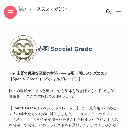
赤羽 Special Grade
✨💎
上質で優雅な至福の空間へ──
赤羽・川口メンズエステ
【Special Grade（スペシャルグレード）】
日々の喧騒からそっと離れ、心も身体も解きほぐされる"癒し"の
真髄を── ここで体感してみませんか？
【Special Grade（スペシャルグレード）】は、"最高級"を求める
大人の紳士たちのために誕生しました。 「技術」「ルックス」
「性格」──この三拍子が揃った厳選された日本人セラピストのみ
を採用しており、どのセラピストをお選びいただいても、確かな