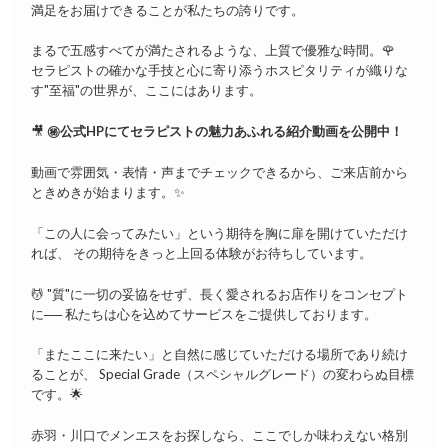
満足をお届けできることが私たちの誇りです。
まるで五感すべてが満たされるような、上質で優雅な時間。🌹
セラピストの確かな手技と心に寄り添うホスピタリティが織りな
す"至福"の世界が、ここにはあります。
🎥
㊙️公式HPにてセラピストの魅力あふれる紹介動画を公開中！
動画で雰囲気・表情・声までチェックできるから、ご来店前から
ときめきが始まります。✨
「この人に会ってみたい」という期待を胸に扉を開けていただけ
れば、 その期待をきっと上回る体験がお待ちしています。
💆 "質"に一切の妥協をせず、長く愛されるお店作りをコンセプト
に── 私たちは心を込めてサービスをご提供しております。
「またここに来たい」と自然に感じていただける場所であり続け
ることが、 Special Grade（スペシャルグレード）の変わらぬ目標
です。🌟
赤羽・川口でメンエスをお探しなら、ここでしか味わえない格別