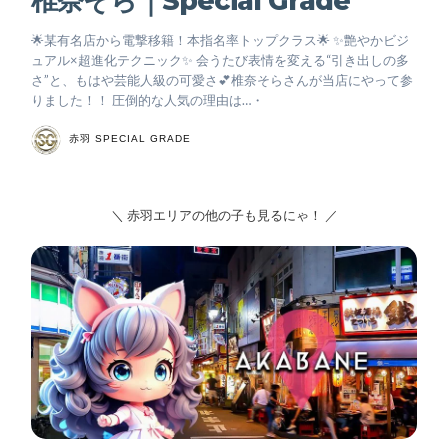
椎奈そら｜Special Grade
🌟某有名店から電撃移籍！本指名率トップクラス🌟 ✨艶やかビジ
ュアル×超進化テクニック✨ 会うたび表情を変える“引き出しの多
さ”と、もはや芸能人級の可愛さ💕椎奈そらさんが当店にやって参
りました！！ 圧倒的な人気の理由は…・
赤羽 SPECIAL GRADE
＼ 赤羽エリアの他の子も見るにゃ！ ／