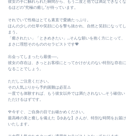
彼女の手に触れられた瞬間から、もう二度と他では満足できなくな
るほどの“究極の癒し”が待っています。
それでいて性格はとても素直で愛嬌たっぷり。
ほんの少しの仕草や笑顔に心を撃ち抜かれ、自然と笑顔になってし
まう。
「癒されたい」「ときめきたい」…そんな願いを抱く方にとって、
まさに理想そのもののセラピストです💖
出会ってしまったら最後──。
彼女の存在は、きっとお客様にとってかけがえのない特別な存在に
なることでしょう。
ただしご注意ください。
その人気ぶりから予約困難は必至⚠️
一度でも体験すれば、もう彼女以外では満たされない…そう確信い
ただけるはずです。
🌹今すぐ、ご自身の目でお確かめください。
最高峰の美と癒しを備えた【ゆあな】さんが、特別な時間をお届け
いたします。