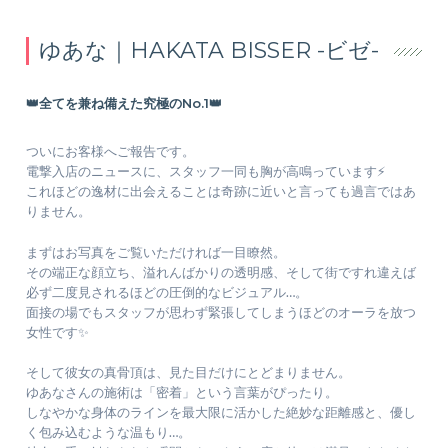
ゆあな｜HAKATA BISSER -ビゼ-
👑全てを兼ね備えた究極のNo.1👑
ついにお客様へご報告です。
電撃入店のニュースに、スタッフ一同も胸が高鳴っています⚡️
これほどの逸材に出会えることは奇跡に近いと言っても過言ではあ
りません。
まずはお写真をご覧いただければ一目瞭然。
その端正な顔立ち、溢れんばかりの透明感、そして街ですれ違えば
必ず二度見されるほどの圧倒的なビジュアル…。
面接の場でもスタッフが思わず緊張してしまうほどのオーラを放つ
女性です✨
そして彼女の真骨頂は、見た目だけにとどまりません。
ゆあなさんの施術は「密着」という言葉がぴったり。
しなやかな身体のラインを最大限に活かした絶妙な距離感と、優し
く包み込むような温もり…。